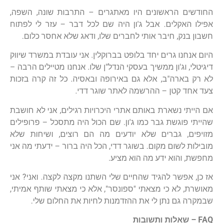
החודשים הראשונים היו מאתגרים – התרבות שונה, השפה,
אפילו האקלים. אבל ג'ון היה שם לכל דבר – עזר לי לפתוח
חשבון בנק, חיבר אותי לחברים שלו, ודאג שלא אחסר כלום.
היום אנחנו גרים יחד בלופט בברוקלין. אני עובדת במשרד שיווק
דיגיטלי, וג'ון ממשיך בעסקי הנדל"ן שלו. אנחנו מטיילים הרבה –
לא רק בארה"ב, אלא גם באירופה ובאסיה. כל זה קרה בזכות
צעד אחד קטן – ההרשמה לאתר שוגר דדי.
אם הייתי נשארת באותם אתרי היכרויות רגילים, אני לא חושבת
שהייתי פוגשת גבר כמו ג'ון. שם הכול היה מתסכל – פרופילים
מזויפים, גברים שלא יודעים מה הם רוצים, ושיחות שלא
מובילות לשום מקום. בשוגר דדי, הכל היה ברור – ידעתי מה אני
מחפשת, והוא ידע מה הוא מציע.
אז כן, אפשר להגיד שהחיים שלי השתנו מקצה לקצה. ואני? אני
מאושרת, לא כי מצאתי "ספונסר", אלא כי מצאתי שותף אמיתי,
שבמקרה גם נתן לי את ההזדמנות לחיות את החלום שלי.
FAQ – שאלות ותשובות