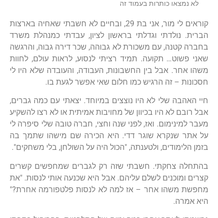
לא נמצאו כותרות בעמוד זה
קוראים לי מור, אני בת 29, ובחיים לא חשבתי שאחיה בארצות
הברית. נולדתי וגדלתי בראשון לציון, עבדתי כמנהלת משרד
בחברה קטנה, עם משכורת לא גבוהה, שכר דירה גבוה, והרגשה
שאני פשוט… תקועה. תמיד רציתי לנסוע, לראות עולם, לחוות
משהו אחר. אבל בין החשבונות, העבודה, והעובדה שלא היו לי
חסכונות – זה הרגיש כמו חלום שאי אפשר לגעת בו.
חיי האהבה שלי לא היו נוצצים במיוחד. יצאתי עם כמה גברים,
אבל רובם לא היו בכיוון של מחויבות אמיתית או לא רצו להשקיע
מעבר למינימום. ואז, לפני שנה וחצי, חברה טובה שלי סיפרה לי
על אתר שנקרא שוגר דדי. היא הכירה שם מישהו שתמך בה
בזמן הלימודים, ולטענתה, "הכול היה על השולחן, בלי משחקים".
בהתחלה צחקתי. חשבתי שזה רק לגברים שמחפשים קשרים
קצרים ומוכנים לשלם עליהם. אבל היא שכנעה אותי לנסות. "את
מחפשת משהו אחר – אז למה לא לנסות פלטפורמה אחרת?"
היא אמרה.