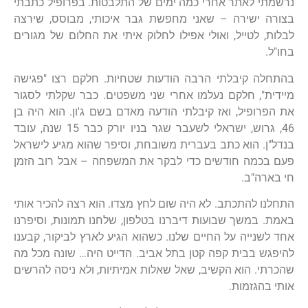
נרשמתי לאתר אחרי כמה ימים של התלבטות. בפרופיל כתבתי
בצורה ישירה – שאני מחפשת גבר איכותי, מבוסס, שירצה
לבלות, לטייל, ואולי אפילו לחלוק איתי את החלום של מגורים
בחו"ל.
בהתחלה קיבלתי הרבה הודעות שטחיות. חלקם רצו "פגישה
מיידית", חלקם נעלמו אחרי שני משפטים. כבר שקלתי לסגור
את הפרופיל, ואז קיבלתי הודעה מאדם בשם ג'ון. הוא היה בן
46, גרוש, ישראלי לשעבר שגר בניו יורק כבר 15 שנה, עובד
בנדל"ן. הוא כתב בעברית משובחת, וסיפר שהוא מגיע לישראל
פעם בכמה חודשים כדי לבקר את המשפחה – אבל רוב הזמן
חי בארה"ב.
התחלנו להתכתב. לא היה שום לחץ מצדו. הוא רצה להכיר אותי
באמת. במשך שבועות דיברנו בטלפון, שלחנו תמונות, וסיפרנו
אחד לשנייה על החיים שלנו. כשהוא הגיע לארץ לביקור, קבענו
להיפגש בבית קפה קטן בתל אביב. הדייט היה… שונה מכל מה
שהכרתי. הוא הקשיב, שאל שאלות אמיתיות, ולא ניסה להרשים
אותי בהגזמות.