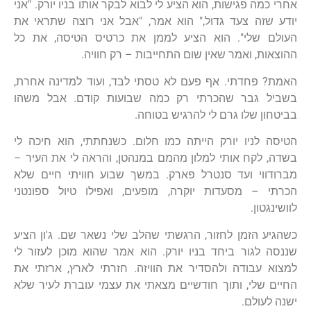
אחרי כמה פגישות, הוא הציע לי לבוא לבקר אותו בניו יורק. "אני
יודע שזה צעד גדול," הוא אמר, "אבל אני רוצה שתראי את
העולם שלי". הוא הציע לממן את כרטיס הטיסה, את כל
ההוצאות, ואמר שאין שום התחייבות – רק חוויה.
האמת? פחדתי. אף פעם לא טסתי לבד, ועוד למדינה אחרת,
בשביל גבר שהכרתי רק כמה שבועות קודם. אבל משהו
בביטחון שלו גרם לי להרגיש בטוחה.
הטיסה לניו יורק הייתה כמו חלום. כשנחתתי, הוא חיכה לי
בשדה, לקח אותי למלון מהמם במנהטן, והראה לי את העיר –
מברודווי ועד סנטרל פארק. במשך שבוע חוויתי חיים שלא
הכרתי – מסעדות יוקרה, מופעים, ואפילו טיול ספונטני
לוושינגטון.
כשהגיע הזמן לחזור, הרגשתי שהלב שלי נשאר שם. ג'ון הציע
שננסה לגור ביחד בניו יורק. הוא אמר שהוא מוכן לעזור לי
למצוא עבודה ולהסדיר את הוויזה. חזרתי לארץ, ארזתי את
החיים שלי, ותוך חודשיים מצאתי את עצמי עוברת לעיר שלא
ישנה לעולם.