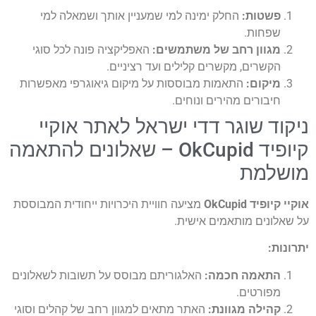
שטות:
החלק ימינה למי שמעניין אותך ושמאלה למי
פחות.
גוון רחב של משתמשים:
האפליקציה פונה לכל סוגי
קשרים, מקשרים קלילים ועד רציניים.
יקום:
התאמות מבוססות על מיקום גיאוגרפי מאפשרות
יבורים מהירים ונוחים.
ד שוגר דדי ישראל לאתר אוקיי
קיופיד OkCupid – שאלונים להתאמה
למת
יד OkCupid
מציעה חוויית היכרויות ייחודית המבוססת
ונים מותאמים אישית.
ת:
תאמה חכמה:
האלגוריתם מבוסס על תשובות לשאלונים
פורטים.
הילה מגוונת:
האתר מתאים למגוון רחב של קהלים וסוגי