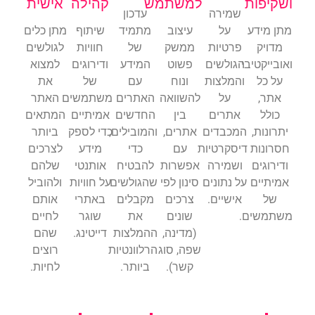
יפות
למשתמש
קהילה
אישית
שמירה
עדכון
 מידע
על
עיצוב
מתמיד
שיתוף
מתן כלים
דויק
פרטיות
ממשק
של
חוויות
לגולשים
ייקטיבי
הגולשים
פשוט
המידע
ודירוגים
למצוא
ל כל
והמלצות
ונוח
עם
של
את
תר,
על
להשוואה
האתרים
משתמשים
האתר
ולל
אתרים
בין
החדשים
אמיתיים
המתאים
ונות,
המכבדים
אתרים,
והמובילים,
כדי לספק
ביותר
ונות
דיסקרטיות
עם
כדי
מידע
לצרכים
רוגים
ושמירה
אפשרות
להבטיח
אותנטי
שלהם
תיים
על נתונים
סינון לפי
שהגולשים
על חוויות
ולהוביל
של
אישיים.
צרכים
מקבלים
באתרי
אותם
משים.
שונים
את
שוגר
לחיים
(מדינה,
ההמלצות
דייטינג.
שהם
שפה, סוג
הרלוונטיות
רוצים
קשר).
ביותר.
לחיות.