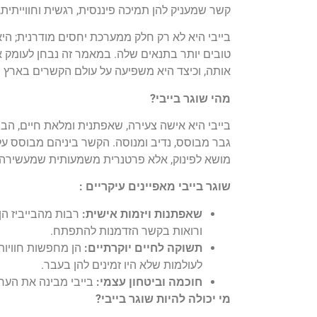
קשר שמעניק להן תמיכה פיננסית, רגשית וחווייתית
בייבי היא לא רק חלק ממערכת יחסים מודרנית; היא
טובים יותר בתנאים שלה. במאמר זה נבחן לעומק את
אותה, וכיצד היא משפיעה על עולם הקשרים בארץ ו
מהי שוגר בייבי
?
בייבי היא אישה צעירה, שאפתנית ומלאת חיים, הב
גבר מבוסס, נדיב ומנוסה. הקשר ביניהם מבוסס על ה
מושא לפינוק, אלא פרטנרית משמעותית שמעשירה את
שוגר בייבי מאפיינים עיקריים
:
שאפתנות ויזמות אישית
:
רבות מהבייביז הן
ורואות בקשר הזדמנות להתפתח.
תשוקה לחיים יוקרתיים
:
הן מחפשות חוויות 
לעולמות שלא היו זמינים להן בעבר.
חוכמה וביטחון עצמי
:
בייבי מבינה את הערך
מי יכולה להיות שוגר בייבי
?