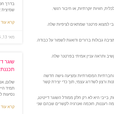
בדרך חכמ
ת, חוויות יוקרתיות, או חיבור רגשי.
שמיצית א
קרא עוד 
בי למצוא פרטנר שמתאים לציפיות שלה.
מאי 13, 2025
יבה גבולות ברורים ודואגת לשמור על כבודה.
יב ותראה עניין אמיתי בפרטנר שלה.
שוגר דד
תכננתי
החברתיות המסורתיות ומציעה גישה חדשה
ת ורצון לשדרוג עצמי, תוך כדי יצירת קשר
תמיד היית
נסיעות ל
, בייבי היא לא רק חלק ממודל השוגר דייטינג,
מה רעננות, חוכמה ואנרגיה לקשרים שבהם שני
קרא עוד 