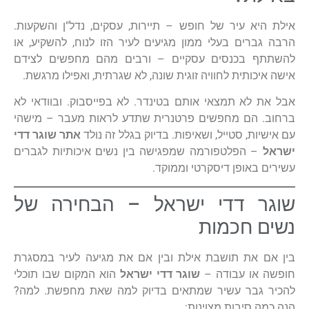
אילת היא עיר של חופש – תיירות, עסקים, נדל"ן והשקעות.
הרבה גברים בעלי ממון מגיעים לעיר הזו לנוח, להשקיע, או
להשתתף בכנסים עסקיים – ורבים מהם מחפשים לצידם
אישה איכותית לחוויה זוגית שונה, לא שגרתית, ואפילו מרגשת.
אבל את לא תמצאי אותם בטינדר. לא בפייסבוק. ובוודאי לא
ברחוב. הם מחפשים פרטנרית שתדע לראות מעבר – מישהי
עם אישיות, סטייל, ושאיפות. בדיוק בגלל זה נולד
אתר שוגר דדי
ישראל
– הפלטפורמה שמפגישה בין נשים איכותיות לגברים
עשירים באופן דיסקרטי וממוקד.
שוגר דדי ישראל – הבחירה של
נשים חכמות
בין אם את תושבת אילת ובין אם את מגיעה לעיר במסגרת
חופשה או עבודה –
שוגר דדי ישראל
הוא המקום שבו תוכלי
להכיר גבר עשיר שמתאים בדיוק למה שאת מחפשת. למה?
הנה כמה סיבות מצוינות: